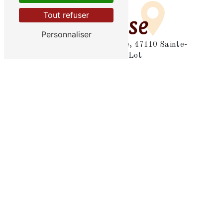
Tout refuser
Adresse
Personnaliser
3203 route de la Gravade, 47110 Sainte-
Livrade-sur-Lot
Téléphone
06 07 32 71 92
E-mail
ericisa47@hotmail.fr