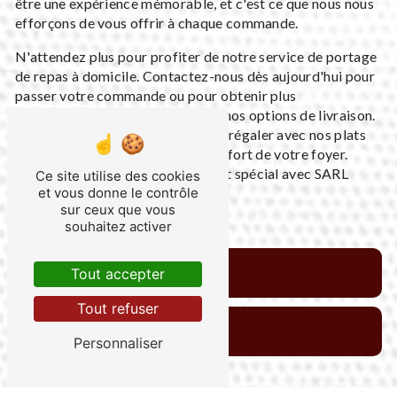
être une expérience mémorable, et c'est ce que nous nous
efforçons de vous offrir à chaque commande.
N'attendez plus pour profiter de notre service de portage
de repas à domicile. Contactez-nous dès aujourd'hui pour
passer votre commande ou pour obtenir plus
d'informations sur notre menu et nos options de livraison.
Nous sommes impatients de vous régaler avec nos plats
délicieux, directement dans le confort de votre foyer.
Faites de chaque repas un moment spécial avec SARL
Ce site utilise des cookies
FRUH.
et vous donne le contrôle
sur ceux que vous
souhaitez activer
En savoir plus
Tout accepter
Tout refuser
Contactez-nous
Personnaliser