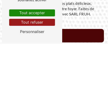
impatients de vous régaler avec nos plats délicieux,
directement dans le confort de votre foyer. Faites de
Tout accepter
chaque repas un moment spécial avec SARL FRUH.
Tout refuser
Personnaliser
En savoir plus
Contactez-nous
Adresse
3203 route de la Gravade, 47110 Sainte-
Livrade-sur-Lot