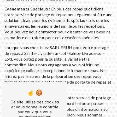
Événements Spéciaux :
En plus des repas quotidiens,
notre service de portage de repas peut également être une
solution idéale pour les événements spéciaux tels que les
anniversaires, les réunions de famille ou les réceptions.
Vous pouvez nous contacter pour discuter de vos besoins
en matière de traiteur pour ces occasions spéciales.
Lorsque vous choisissez SARL FRUH pour votre portage
de repas à Sainte-Livrade-sur-Lot (Sainte-Livrade-sur-
Lot), vous optez pour la qualité, la variété et la
commodité. Nous nous engageons à vous offrir une
expérience culinaire exceptionnelle à chaque repas. Ne
laissez pas le stress de la préparation des repas vous
freiner, faites appel à notre service de portage de repas et
savourez la différence.
N'attendez plus pour profiter de notre service de portage
Ce site utilise des cookies
de repas. Contactez-nous dès aujourd'hui pour passer
et vous donne le contrôle
votre commande ou pour obtenir plus d'informations sur
sur ceux que vous
notre menu et nos options de livraison. Nous sommes
souhaitez activer