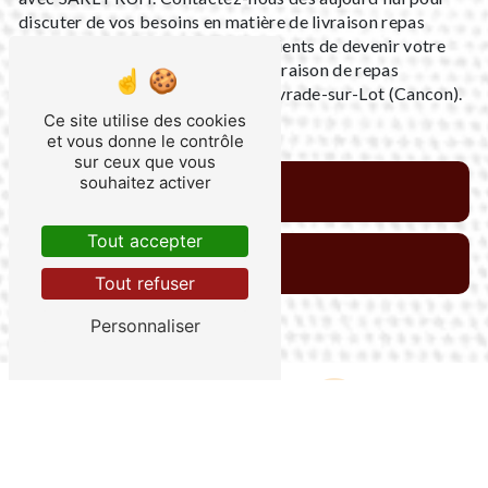
discuter de vos besoins en matière de livraison repas
d'entreprise. Nous sommes impatients de devenir votre
partenaire de confiance pour la livraison de repas
d'entreprise de qualité à Sainte-Livrade-sur-Lot (Cancon).
Ce site utilise des cookies
et vous donne le contrôle
sur ceux que vous
souhaitez activer
En savoir plus
Tout accepter
Contactez-nous
Tout refuser
Personnaliser
Adresse
3203 route de la Gravade, 47110 Sainte-