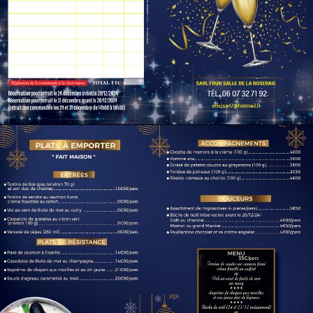
SARL 
domaine
À la recherche du lieu id
(Marmande) ? Découvrez 
vous avez besoin pour fa
Notre domaine est le lie