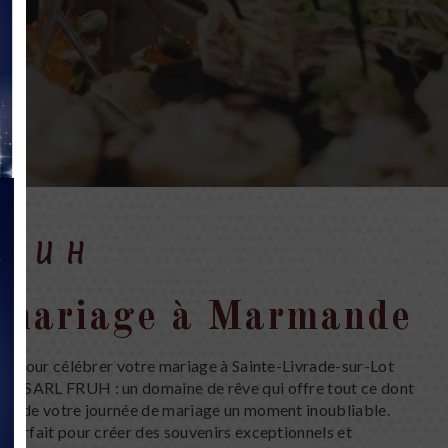
FRUH
 mariage à Marmande
éal pour célébrer votre mariage à Sainte-Livrade-sur-Lot
le SARL FRUH : un domaine de rêve qui offre tout ce dont
ire de votre journée de mariage un moment inoubliable.
u parfait pour créer des souvenirs exceptionnels et