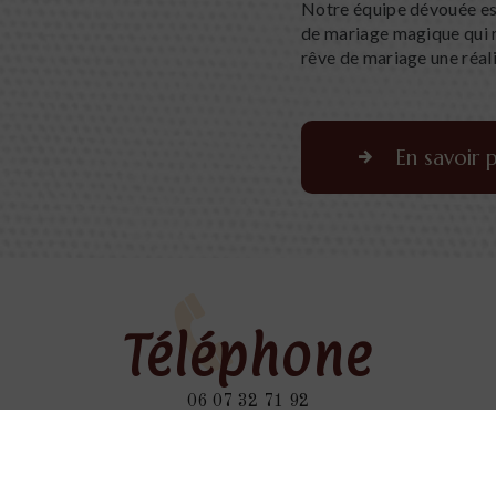
Notre équipe dévouée es
de mariage magique qui r
rêve de mariage une réa
En savoir p
Téléphone
06 07 32 71 92