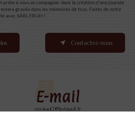
t prête à vous accompagner dans la création d'une journée
estera gravée dans les mémoires de tous. Faites de votre
lité avec SARL FRUH !
lus
Contactez-nous
E-mail
ericisa47@hotmail.fr