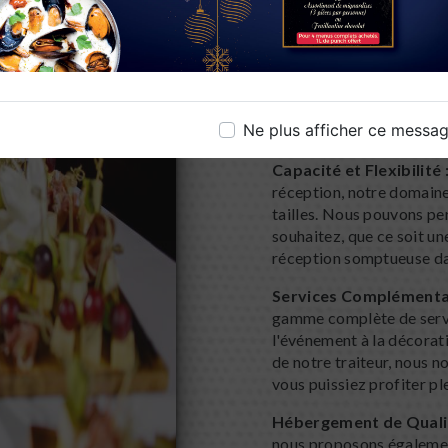
magiques.
Le Domaine Idéal :
Au S
des aspects les plus impo
domaine mariage offre un
jardins soigneusement en
Ne plus afficher ce messa
élégants, notre domaine 
Capacité et Flexibilité 
réception, notre domaine
tailles. Nous pouvons pe
souhaitez, que ce soit un
réception somptueuse da
Services Complémentai
gamme complète de servic
l'événement à la décorati
de notre traiteur, nous n
vous puissiez profiter p
Hébergement de Qualit
nous proposons également