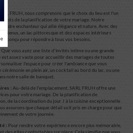
ARL FRUH, nous comprenons que le choix du lieu est l'un
rtants de la planification de votre mariage. Notre
 cadre enchanteur qui allie élégance et nature. Avec des
tretenus, un lac pittoresque et des espaces intérieurs
ge
est conçu pour répondre à tous vos besoins.
:
Que vous ayez une liste d'invités intime ou une grande
 est assez vaste pour accueillir des mariages de toutes
rsonnaliser l'espace pour créer l'ambiance que vous
e cérémonie en plein air, un cocktail au bord du lac, ou une
ns notre salle de banquet.
res :
Au-delà de l'emplacement, SARL FRUH offre une
es pour votre mariage. De la planification de
on, de la coordination du jour J à la cuisine exceptionnelle
ous assurons que chaque détail soit pris en charge pour que
leinement de votre journée.
é :
Pour rendre votre expérience encore plus mémorable,
 des gîtes confortables sur place. Cela signifie que vous