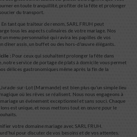
urner en toute tranquillité, profiter de la fête et prolonger
soucier du transport.
:
En tant que traiteur de renom, SARL FRUH peut
rge tous les aspects culinaires de votre mariage. Nos
 un menu personnalisé qui ravira les papilles de vos
 un dîner assis, un buffet ou des hors-d'œuvre élégants.
ile :
Pour ceux qui souhaitent prolonger la fête dans
le, notre service de portage de plats à domicile vous permet
nos délices gastronomiques même après la fin de la
ivrade-sur-Lot (Marmande) est bien plus qu'un simple lieu
u magique où les rêves se réalisent. Nous nous engageons à
e mariage un événement exceptionnel et sans souci. Chaque
lons est unique, et nous mettons tout en œuvre pour le
ouhaits.
anifier votre domaine mariage avec SARL FRUH.
rd'hui pour discuter de vos besoins et de vos attentes.