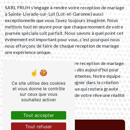
SARL FRUH s'engage à rendre votre reception de mariage
à Sainte-Livrade-sur-Lot (Lot-et-Garonne) aussi
exceptionnelle que vous l'avez toujours imaginée. Nous
mettons tout en œuvre pour que chaque moment de votre
journée spéciale soit parfait. Nous savons à quel point cet
événement est important pour vous, c'est pourquoi nous
nous efforçons de faire de chaque reception de mariage
une expérience unique.
N'attendez plus pour planifier votre reception de mariage
avec SARL FRUH. Contactez-nous dès aujourd'hui pour
discuter de vos besoins et de vos attentes. Notre équipe
dévouée est prête à vous accompagner dans la création
Ce site utilise des cookies
d'une reception de mariage magique qui restera gravée
et vous donne le contrôle
sur ceux que vous
dans les mémoires de tous. Faites de votre rêve une réalité
souhaitez activer
avec SARL FRUH !
Tout accepter
Tout refuser
En savoir plus