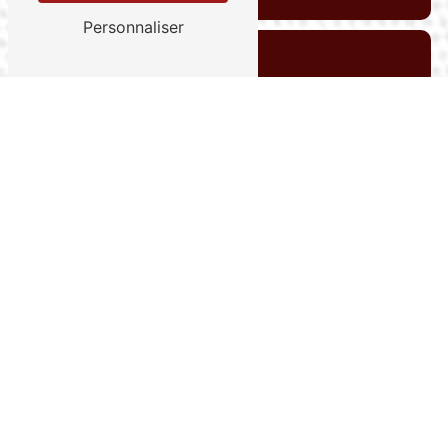
Personnaliser
Contactez-nous
Adresse
3203 route de la Gravade, 47110 Sainte-
Livrade-sur-Lot
Téléphone
06 07 32 71 92